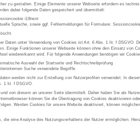
cher zu gestalten. Einige Elemente unserer Webseite erfordern es techn
erden dabei folgende Daten gespeichert und übermittelt:
essioncookie i18next
ktuelle Sprache, sowie ggf. Fehlermeldungen für Formulare: Sessioncook
öscht.
er Daten unter Verwendung von Cookies ist Art. 6 Abs. 1 lit. f DSGVO.
hen. Einige Funktionen unserer Webseite können ohne den Einsatz von Co
hsel wiedererkannt wird. Für folgende Anwendungen benötigen wir Cookie
omatische Auswahl der Startseite und Rechtschreibprüfung
iteninternen Suche verwendete Begriffe.
ten werden nicht zur Erstellung von Nutzerprofilen verwendet. In diesen
. 1 lit. f DSGVO.
nd von diesem an unserer Seite übermittelt. Daher haben Sie als Nutzer
Internetbrowser können Sie die Übertragung von Cookies deaktivieren od
rfolgen. Werden Cookies für unsere Website deaktiviert, können mögliche
, die eine Analyse des Nutzungsverhaltens der Nutzer ermöglichen. Hierz