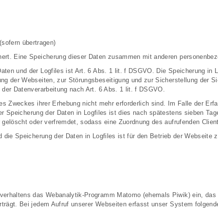
sofern übertragen)
hert. Eine Speicherung dieser Daten zusammen mit anderen personenbezog
en und der Logfiles ist Art. 6 Abs. 1 lit. f DSGVO. Die Speicherung in L
ng der Webseiten, zur Störungsbeseitigung und zur Sicherstellung der S
 der Datenverarbeitung nach Art. 6 Abs. 1 lit. f DSGVO.
es Zweckes ihrer Erhebung nicht mehr erforderlich sind. Im Falle der Erfa
 der Speicherung der Daten in Logfiles ist dies nach spätestens sieben Ta
 gelöscht oder verfremdet, sodass eine Zuordnung des aufrufenden Client
 die Speicherung der Daten in Logfiles ist für den Betrieb der Webseite z
sverhaltens das Webanalytik-Programm Matomo (ehemals Piwik) ein, das 
rträgt. Bei jedem Aufruf unserer Webseiten erfasst unser System folge