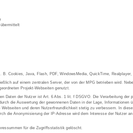
r
übermittelt
 B. Cookies, Java, Flash, PDF, WindowsMedia, QuickTime, Realplayer, D
ießlich auf einem zentralen Server, der von der MPG betrieben wird. Ne
geordneten Projekt-Webseiten genutzt.
n Daten der Nutzer ist Art. 6 Abs. 1 lit. f DSGVO. Die Verarbeitung der
 durch die Auswertung der gewonnenen Daten in der Lage, Informationen 
Webseiten und deren Nutzerfreundlichkeit stetig zu verbessern. In diese
Durch die Anonymisierung der IP-Adresse wird dem Interesse der Nutzer 
essummen für die Zugriffsstatistik gelöscht.